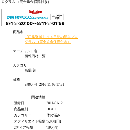
ログラム （完全返金保障付き）
商品名
【口臭撃退】 １４日間の簡単プロ
グラム （完全返金保障付き）
マーチャント名
情報商材一覧
カテゴリー
島袋 努
価格
9,800 円 | 2016-11-03 17:31
関連情報
登録日
2011-01-12
商品種別
DL/OL
カテゴリー
体の悩み
アフィリエイト報酬
\5,000(円)
2ティア報酬
\196(円)