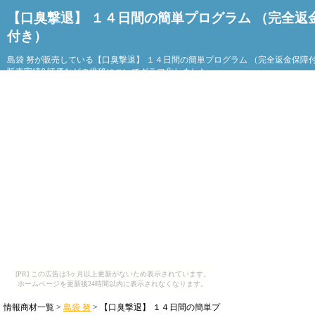
【口臭撃退】 １４日間の簡単プログラム （完全返
付き）
島袋 努が販売している【口臭撃退】 １４日間の簡単プログラム （完全返金保障
販売実績&評価などの推移についてグラフ化しました。
[PR] この広告は3ヶ月以上更新がないため表示されています。
ホームページを更新後24時間以内に表示されなくなります。
情報商材一覧 >
島袋 努
> 【口臭撃退】 １４日間の簡単プ