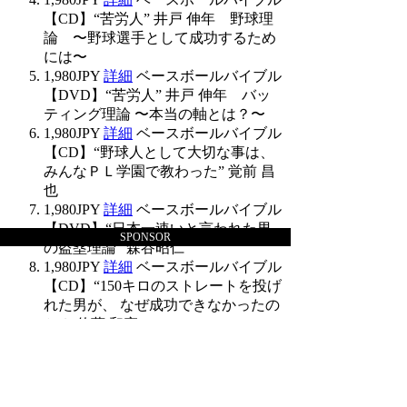
【CD】“苦労人” 井戸 伸年 野球理
論 〜野球選手として成功するため
には〜
1,980JPY
詳細
ベースボールバイブル
【DVD】“苦労人” 井戸 伸年 バッ
ティング理論 〜本当の軸とは？〜
1,980JPY
詳細
ベースボールバイブル
【CD】“野球人として大切な事は、
みんなＰＬ学園で教わった” 覚前 昌
也
1,980JPY
詳細
ベースボールバイブル
【DVD】“日本一速いと言われた男
SPONSOR
の盗塁理論” 森谷昭仁
1,980JPY
詳細
ベースボールバイブル
【CD】“150キロのストレートを投げ
れた男が、 なぜ成功できなかったの
か？ 佐藤 和宏”
1,980JPY
詳細
ベースボールバイブル
【DVD】“奪三振王”村西流ピッチン
グ理論
1,980JPY
詳細
ベースボールバイブル