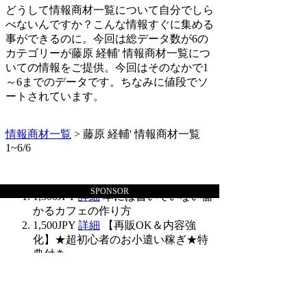
どうして情報商材一覧について自分でしら
べないんですか？こんな情報すぐに集める
事ができるのに。今回は総データ数が6の
カテゴリーが藤原 経輔' 情報商材一覧につ
いての情報をご提供。今回はそのなかで1
～6までのデータです。ちなみに値段でソ
ートされています。
情報商材一覧
> 藤原 経輔' 情報商材一覧
1~6/6
SPONSOR
1,500JPY
詳細
本には書いていない儲
かるカフェの作り方
1,500JPY
詳細
【再販OK＆内容強
化】★超初心者のお小遣い稼ぎ★特
典付き
情報商材一覧